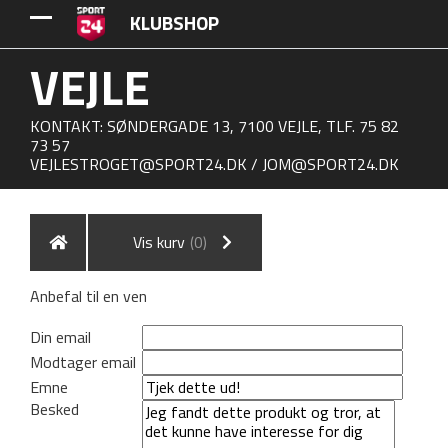
KLUBSHOP
VEJLE
KONTAKT: SØNDERGADE 13, 7100 VEJLE, TLF. 75 82
73 57
VEJLESTROGET@SPORT24.DK
/
JOM@SPORT24.DK
Vis kurv
(0)
Anbefal til en ven
Din email
Modtager email
Emne
Besked